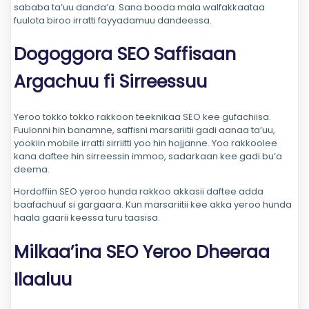
sababa ta’uu danda’a. Sana booda mala walfakkaataa
fuulota biroo irratti fayyadamuu dandeessa.
Dogoggora SEO Saffisaan
Argachuu fi Sirreessuu
Yeroo tokko tokko rakkoon teeknikaa SEO kee gufachiisa.
Fuulonni hin banamne, saffisni marsariitii gadi aanaa ta’uu,
yookiin mobile irratti sirriitti yoo hin hojjanne. Yoo rakkoolee
kana daftee hin sirreessin immoo, sadarkaan kee gadi bu’a
deema.
Hordoffiin SEO yeroo hunda rakkoo akkasii daftee adda
baafachuuf si gargaara. Kun marsariitii kee akka yeroo hunda
haala gaarii keessa turu taasisa.
Milkaa’ina SEO Yeroo Dheeraa
Ilaaluu