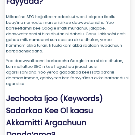
Fayyada?
Milkaa’ina SEO hojjattee madaaluuf wanti jalqaba ilaallu
baay’ina namoota marsariitii kee daawwatanidha. Yoo
barreeffamni kee Google irratti mul’achuu jalqabe,
daawwattoonni si bira dhufan ni dabalu. Garuu lakkoofsi qofti
gahaa miti; namoonni sun eessaa akka dhufan, yeroo
hammam akka turan, fi fuula kam akka ilaalaan hubachuun
barbaachisaadha.
Yoo daawwattoonni barbaacha Google irraa si bira dhufan,
kun mallattoo SEO'n kee hojjachaa jiraachuu si
agarsiisaniidha. Yoo yeroo gabaabaa keessatti ba’anii
deeman immoo, qabiyyeen kee fooyya’insa akka barbaadu si
agarsiisa.
Jechoota Ijoo (Keywords)
Sadarkaa Kee Ol kaasu
Akkamitti Argachuun
Danda’ama?