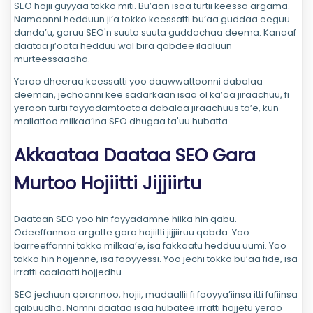
SEO hojii guyyaa tokko miti. Bu’aan isaa turtii keessa argama.
Namoonni hedduun ji’a tokko keessatti bu’aa guddaa eeguu
danda’u, garuu SEO'n suuta suuta guddachaa deema. Kanaaf
daataa ji’oota hedduu wal bira qabdee ilaaluun
murteessaadha.
Yeroo dheeraa keessatti yoo daawwattoonni dabalaa
deeman, jechoonni kee sadarkaan isaa ol ka’aa jiraachuu, fi
yeroon turtii fayyadamtootaa dabalaa jiraachuus ta’e, kun
mallattoo milkaa’ina SEO dhugaa ta'uu hubatta.
Akkaataa Daataa SEO Gara
Murtoo Hojiitti Jijjiirtu
Daataan SEO yoo hin fayyadamne hiika hin qabu.
Odeeffannoo argatte gara hojiitti jijjiiruu qabda. Yoo
barreeffamni tokko milkaa’e, isa fakkaatu hedduu uumi. Yoo
tokko hin hojjenne, isa fooyyessi. Yoo jechi tokko bu’aa fide, isa
irratti caalaatti hojjedhu.
SEO jechuun qorannoo, hojii, madaallii fi fooyya’iinsa itti fufiinsa
qabuudha. Namni daataa isaa hubatee irratti hojjetu yeroo