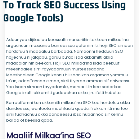
To Track SEO Success Using
Google Tools)
Addunyaa dijitaalaa keessatti marsariitiin tokkoon milkaa’ina
argachuun maxxansa barreessuu qofanii miti; hojii SEO sirnaan
hordofuu fi madaaluu barbaada. Namoonni hedduun SEO
hojjechuu ni jalqabu, garuu bu’aa isaa akkamitti akka
madaalan hin beekan. Hojii SEO milkaa’ina isaa beekuuf
meeshaalee sirrii fayyadamuun murteessaadha.
Meeshaaleen Google kennu bilisaan kan argaman yommuu
ta'an, odeeffannoo cimaa, sirrii fi yeroo ammaa siif dhiyeessu.
Yoo isaan sirnaan fayyadamte, marsariitiin kee sadarkaa
Google irratti akkamitti guddachaa akka jiru ifatti hubatta.
Barreeffamni kun akkamitti milkaa’ina SEO kee hordofuu akka
dandeessu, wantoota maal ilaalu qabdu, fi akkamitti murtoo
sirrii fudhachuu akka dandeessu ibsa hubannoo siif kennu
bal'aa of keessa qaba.
Maaliif Milkaa’ina SEO