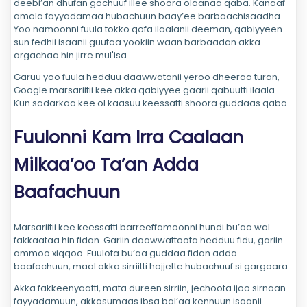
deebi’an dhufan gochuuf illee shoora olaanaa qaba. Kanaaf
amala fayyadamaa hubachuun baay’ee barbaachisaadha.
Yoo namoonni fuula tokko qofa ilaalanii deeman, qabiyyeen
sun fedhii isaanii guutaa yookiin waan barbaadan akka
argachaa hin jirre mul'isa.
Garuu yoo fuula hedduu daawwatanii yeroo dheeraa turan,
Google marsariitii kee akka qabiyyee gaarii qabuutti ilaala.
Kun sadarkaa kee ol kaasuu keessatti shoora guddaas qaba.
Fuulonni Kam Irra Caalaan
Milkaa’oo Ta’an Adda
Baafachuun
Marsariitii kee keessatti barreeffamoonni hundi bu’aa wal
fakkaataa hin fidan. Gariin daawwattoota hedduu fidu, gariin
ammoo xiqqoo. Fuulota bu’aa guddaa fidan adda
baafachuun, maal akka sirriitti hojjette hubachuuf si gargaara.
Akka fakkeenyaatti, mata dureen sirriin, jechoota ijoo sirnaan
fayyadamuun, akkasumaas ibsa bal’aa kennuun isaanii