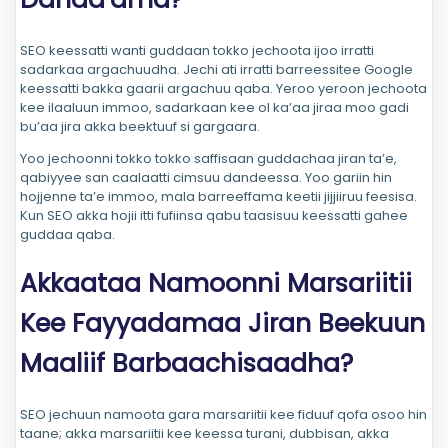
SEO keessatti wanti guddaan tokko jechoota ijoo irratti
sadarkaa argachuudha. Jechi ati irratti barreessitee Google
keessatti bakka gaarii argachuu qaba. Yeroo yeroon jechoota
kee ilaaluun immoo, sadarkaan kee ol ka’aa jiraa moo gadi
bu’aa jira akka beektuuf si gargaara.
Yoo jechoonni tokko tokko saffisaan guddachaa jiran ta’e,
qabiyyee san caalaatti cimsuu dandeessa. Yoo gariin hin
hojjenne ta’e immoo, mala barreeffama keetii jijjiiruu feesisa.
Kun SEO akka hojii itti fufiinsa qabu taasisuu keessatti gahee
guddaa qaba.
Akkaataa Namoonni Marsariitii
Kee Fayyadamaa Jiran Beekuun
Maaliif Barbaachisaadha?
SEO jechuun namoota gara marsariitii kee fiduuf qofa osoo hin
taane; akka marsariitii kee keessa turani, dubbisan, akka