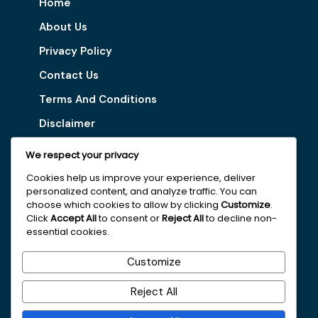
Home
About Us
Privacy Policy
Contact Us
Terms And Conditions
Disclaimer
We respect your privacy
Our Services
Cookies help us improve your experience, deliver
personalized content, and analyze traffic. You can
Digital Marketing Tips
choose which cookies to allow by clicking
Customize
.
Latest Vacancy
Click
Accept All
to consent or
Reject All
to decline non-
essential cookies.
Get In Touch With Us
Customize
+251963161996
Reject All
faydajob2026@gmail.com