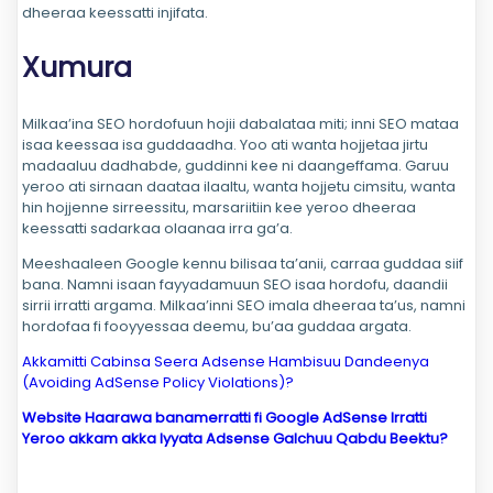
dheeraa keessatti injifata.
Xumura
Milkaa’ina SEO hordofuun hojii dabalataa miti; inni SEO mataa
isaa keessaa isa guddaadha. Yoo ati wanta hojjetaa jirtu
madaaluu dadhabde, guddinni kee ni daangeffama. Garuu
yeroo ati sirnaan daataa ilaaltu, wanta hojjetu cimsitu, wanta
hin hojjenne sirreessitu, marsariitiin kee yeroo dheeraa
keessatti sadarkaa olaanaa irra ga’a.
Meeshaaleen Google kennu bilisaa ta’anii, carraa guddaa siif
bana. Namni isaan fayyadamuun SEO isaa hordofu, daandii
sirrii irratti argama. Milkaa’inni SEO imala dheeraa ta’us, namni
hordofaa fi fooyyessaa deemu, bu’aa guddaa argata.
Akkamitti Cabinsa Seera Adsense Hambisuu Dandeenya
(Avoiding AdSense Policy Violations)?
Website Haarawa banamerratti fi Google AdSense Irratti
Yeroo akkam akka Iyyata Adsense Galchuu Qabdu Beektu?