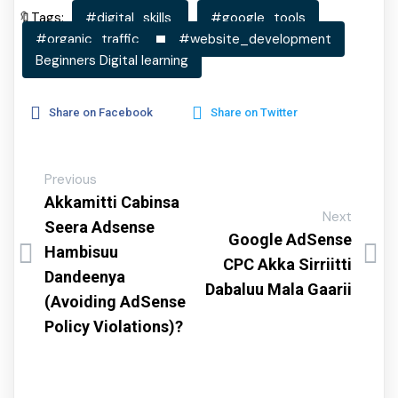
🔖Tags:
#digital_skills
#google_tools
#organic_traffic
#website_development
Beginners Digital learning
Share on Facebook
Share on Twitter
Previous
Akkamitti Cabinsa
Next
Seera Adsense
Google AdSense
Hambisuu
CPC Akka Sirriitti
Dandeenya
Dabaluu Mala Gaarii
(Avoiding AdSense
Policy Violations)?