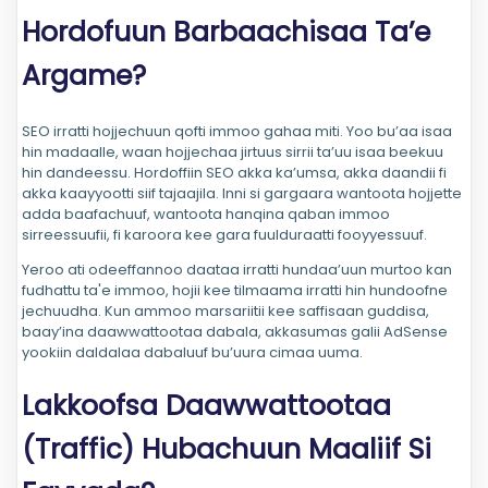
Hordofuun Barbaachisaa Ta’e
Argame?
SEO irratti hojjechuun qofti immoo gahaa miti. Yoo bu’aa isaa
hin madaalle, waan hojjechaa jirtuus sirrii ta’uu isaa beekuu
hin dandeessu. Hordoffiin SEO akka ka’umsa, akka daandii fi
akka kaayyootti siif tajaajila. Inni si gargaara wantoota hojjette
adda baafachuuf, wantoota hanqina qaban immoo
sirreessuufii, fi karoora kee gara fuulduraatti fooyyessuuf.
Yeroo ati odeeffannoo daataa irratti hundaa’uun murtoo kan
fudhattu ta'e immoo, hojii kee tilmaama irratti hin hundoofne
jechuudha. Kun ammoo marsariitii kee saffisaan guddisa,
baay’ina daawwattootaa dabala, akkasumas galii AdSense
yookiin daldalaa dabaluuf bu’uura cimaa uuma.
Lakkoofsa Daawwattootaa
(Traffic) Hubachuun Maaliif Si